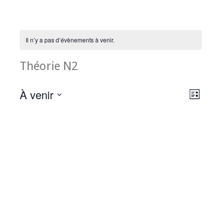
Il n’y a pas d’évènements à venir.
Théorie N2
À venir
Navigati
Navigat
Liste
par
de
Sélectionnez
consultat
vues
une
Évènem
date.